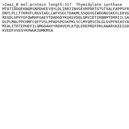
>2aaz_B mol:protein length:317  Thymidylate synthase

MTATIDDQEKNQRSNPDHEEYQYLDLIRRIINVGEVRPDRTGTGTVALFAPPSFR
DNTLPLLTTKRVFLRGVIAELLWFVSGCTDAKMLSSQGVGIWDGNGSKEFLEKVG
REGDLGPVYGFQWRHFGAEYTDADGDYKGKGVDQLQRVIDTIKNNPTDRRIILSA
DLPLMALPPCHMFCQFFVSLPPADSPGSKPKLSCLMYQRSCDLGLGVPFNIASYA
MIALITDTEPHEFILQMGDAHVYRDHVEPLKTQLEREPRDFPKLKWARSKEEIGD