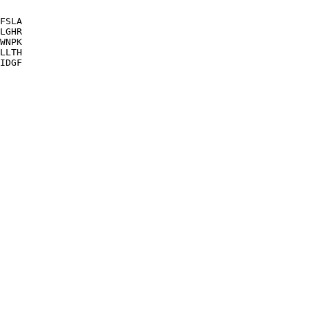
FSLA

LGHR

WNPK

LLTH

IDGF
