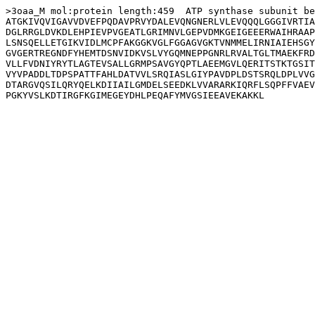
>3oaa_M mol:protein length:459  ATP synthase subunit be
ATGKIVQVIGAVVDVEFPQDAVPRVYDALEVQNGNERLVLEVQQQLGGGIVRTIA
DGLRRGLDVKDLEHPIEVPVGEATLGRIMNVLGEPVDMKGEIGEEERWAIHRAAP
LSNSQELLETGIKVIDLMCPFAKGGKVGLFGGAGVGKTVNMMELIRNIAIEHSGY
GVGERTREGNDFYHEMTDSNVIDKVSLVYGQMNEPPGNRLRVALTGLTMAEKFRD
VLLFVDNIYRYTLAGTEVSALLGRMPSAVGYQPTLAEEMGVLQERITSTKTGSIT
VYVPADDLTDPSPATTFAHLDATVVLSRQIASLGIYPAVDPLDSTSRQLDPLVVG
DTARGVQSILQRYQELKDIIAILGMDELSEEDKLVVARARKIQRFLSQPFFVAEV