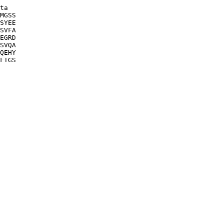
ta

MGSS

SYEE

SVFA

EGRD

SVQA

QEHY

FTGS
