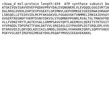
>3oaa_d mol:protein length:459  ATP synthase subunit be
ATGKIVQVIGAVVDVEFPQDAVPRVYDALEVQNGNERLVLEVQQQLGGGIVRTIA
DGLRRGLDVKDLEHPIEVPVGEATLGRIMNVLGEPVDMKGEIGEEERWAIHRAAP
LSNSQELLETGIKVIDLMCPFAKGGKVGLFGGAGVGKTVNMMELIRNIAIEHSGY
GVGERTREGNDFYHEMTDSNVIDKVSLVYGQMNEPPGNRLRVALTGLTMAEKFRD
VLLFVDNIYRYTLAGTEVSALLGRMPSAVGYQPTLAEEMGVLQERITSTKTGSIT
VYVPADDLTDPSPATTFAHLDATVVLSRQIASLGIYPAVDPLDSTSRQLDPLVVG
DTARGVQSILQRYQELKDIIAILGMDELSEEDKLVVARARKIQRFLSQPFFVAEV