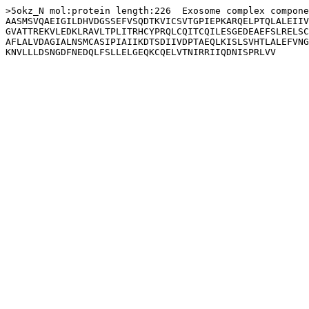
>5okz_N mol:protein length:226  Exosome complex compone
AASMSVQAEIGILDHVDGSSEFVSQDTKVICSVTGPIEPKARQELPTQLALEIIV
GVATTREKVLEDKLRAVLTPLITRHCYPRQLCQITCQILESGEDEAEFSLRELSC
AFLALVDAGIALNSMCASIPIAIIKDTSDIIVDPTAEQLKISLSVHTLALEFVNG